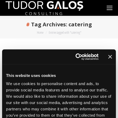
Tag Archives:
catering
You are here:
Home
Entries tagged with "catering"
Inainte de conferinta…
management
,
marketing
,
presentation skills
By
admin
March 29, 2017
Leave a comment
This website uses cookies
Știu, se potrivește acest subiect în contextul
We use cookies to personalise content and ads, to
actual socio-politic precum declarația Olguței în
provide social media features and to analyse our traffic.
We would also like to share information about your use of
Parlamentul European. Hai că am zis ceva cu
our site with our social media, advertising and analytics
lămâie și de contextul socio-politic, așa că hai să
partners who may combine it with other information that
ne întoarcem la ale noastre puțin. Zilele acestea
you’ve provided to them or that they’ve collected from